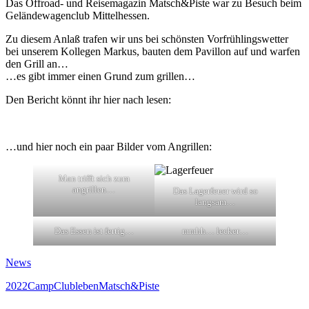
Das Offroad- und Reisemagazin Matsch&Piste war zu Besuch beim
Geländewagenclub Mittelhessen.
Zu diesem Anlaß trafen wir uns bei schönsten Vorfrühlingswetter
bei unserem Kollegen Markus, bauten dem Pavillon auf und warfen
den Grill an…
…es gibt immer einen Grund zum grillen…
Den Bericht könnt ihr hier nach lesen:
…und hier noch ein paar Bilder vom Angrillen:
Man trifft sich zum
angrillen…
Das Lagerfeuer wird so
langsam…
Das Essen ist fertig…
mmhh… lecker…
News
2022
Camp
Clubleben
Matsch&Piste