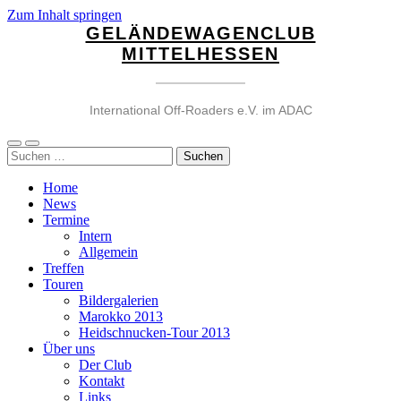
Zum Inhalt springen
GELÄNDEWAGENCLUB
MITTELHESSEN
International Off-Roaders e.V. im ADAC
Mobile-
Suchfeld
Suchen
Menü
ein-/ausblenden
nach:
ein-/ausblenden
Home
News
Termine
Intern
Allgemein
Treffen
Touren
Bildergalerien
Marokko 2013
Heidschnucken-Tour 2013
Über uns
Der Club
Kontakt
Links