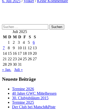
6. Juli 2025
/
Volker
/
Keine Kommentare
Suchen
nach:
Juli 2025
M
D
M
D
F
S
S
1
2
3
4
5
6
7
8
9
10
11
12
13
14
15
16
17
18
19
20
21
22
23
24
25
26
27
28
29
30
31
« Jan.
Juli »
Neueste Beiträge
Termine 2026
40 Jahre GWC Mittelhessen
30. Clubjubiläum 2015
Termine 2025
Der Club bei Matsch&Piste