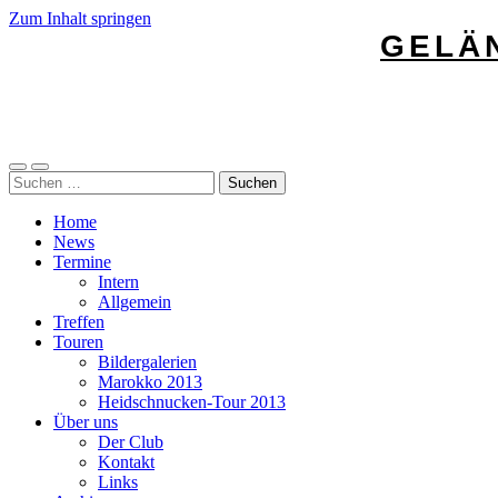
Zum Inhalt springen
GELÄ
Mobile-
Suchfeld
Suchen
Menü
ein-/ausblenden
nach:
ein-/ausblenden
Home
News
Termine
Intern
Allgemein
Treffen
Touren
Bildergalerien
Marokko 2013
Heidschnucken-Tour 2013
Über uns
Der Club
Kontakt
Links