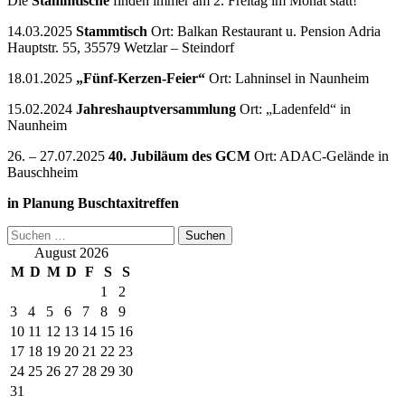
Die
Stammtische
finden immer am 2. Freitag im Monat statt!
14.03.2025
Stammtisch
Ort: Balkan Restaurant u. Pension Adria
Hauptstr. 55, 35579 Wetzlar – Steindorf
18.01.2025
„Fünf-Kerzen-Feier“
Ort: Lahninsel in Naunheim
15.02.2024
Jahreshauptversammlung
Ort: „Ladenfeld“ in
Naunheim
26. – 27.07.2025
40. Jubiläum des GCM
Ort: ADAC-Gelände in
Bauschheim
in Planung Buschtaxitreffen
Suchen
nach:
August 2026
M
D
M
D
F
S
S
1
2
3
4
5
6
7
8
9
10
11
12
13
14
15
16
17
18
19
20
21
22
23
24
25
26
27
28
29
30
31