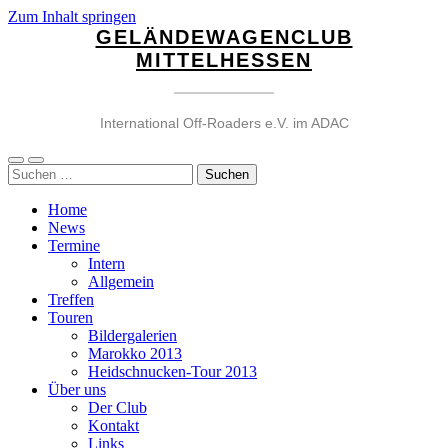
Zum Inhalt springen
GELÄNDEWAGENCLUB
MITTELHESSEN
International Off-Roaders e.V. im ADAC
Mobile-
Suchfeld
Suchen
Menü
ein-/ausblenden
nach:
ein-/ausblenden
Home
News
Termine
Intern
Allgemein
Treffen
Touren
Bildergalerien
Marokko 2013
Heidschnucken-Tour 2013
Über uns
Der Club
Kontakt
Links