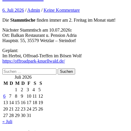
6. Juli 2026
/
Admin
/
Keine Kommentare
Die
Stammtische
finden immer am 2. Freitag im Monat statt!
Nächster Stammtisch am 10.07.2026
:
Ort: Balkan Restaurant u. Pension Adria
Hauptstr. 55, 35579 Wetzlar – Steindorf
Geplant:
Im Herbst, Offroad-Treffen im Bösen Wolf
https://offroadpark-knuellwald.de/
Suchen
nach:
Juli 2026
M
D
M
D
F
S
S
1
2
3
4
5
6
7
8
9
10
11
12
13
14
15
16
17
18
19
20
21
22
23
24
25
26
27
28
29
30
31
« Juli