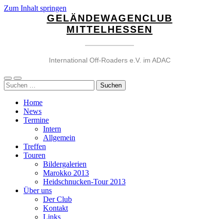
Zum Inhalt springen
GELÄNDEWAGENCLUB
MITTELHESSEN
International Off-Roaders e.V. im ADAC
Mobile-
Suchfeld
Suchen
Menü
ein-/ausblenden
nach:
ein-/ausblenden
Home
News
Termine
Intern
Allgemein
Treffen
Touren
Bildergalerien
Marokko 2013
Heidschnucken-Tour 2013
Über uns
Der Club
Kontakt
Links